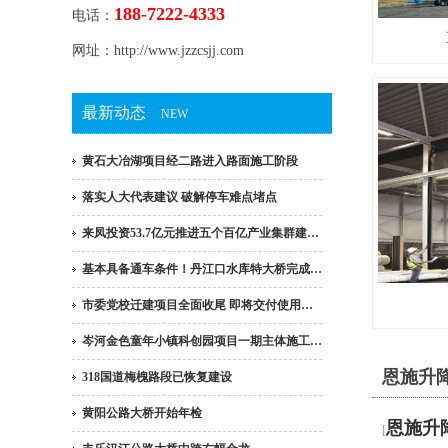
188-7222-4333
电话：
网址：http://www.jzzcsjj.com
最新动态
NEW
黄石大冶湖项目经二路进入路面施工阶段
落实人大代表建议 破解停车难点堵点
来凤投资53.7亿元推进五个百亿产业集群建…
基本具备通车条件！丹江口水库特大桥完成…
市委党校迁建项目全面收尾 即将交付使用…
岑河金色童年小镇科创园项目一期主体施工…
恩施升
318国道梅槐路段已恢复建设
黄阳公路大桥开始年检
恩施升
[