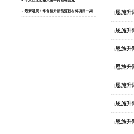
丰乐汉江公路大桥中跨右幅合龙
最新进展！华鲁恒升新能源新材料项目一期…
恩施升
[
恩施升
[
恩施升
[
恩施升
[
恩施升
[
恩施升
[
恩施升
[