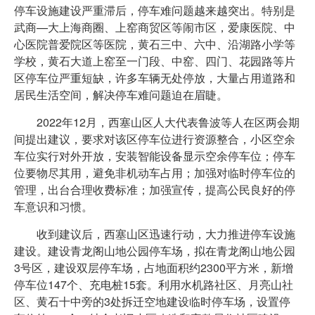
停车设施建设严重滞后，停车难问题越来越突出。特别是
武商—大上海商圈、上窑商贸区等闹市区，爱康医院、中
心医院普爱院区等医院，黄石三中、六中、沿湖路小学等
学校，黄石大道上窑至一门段、中窑、四门、花园路等片
区停车位严重短缺，许多车辆无处停放，大量占用道路和
居民生活空间，解决停车难问题迫在眉睫。
2022年12月，西塞山区人大代表鲁波等人在区两会期
间提出建议，要求对该区停车位进行资源整合，小区空余
车位实行对外开放，安装智能设备显示空余停车位；停车
位要物尽其用，避免非机动车占用；加强对临时停车位的
管理，出台合理收费标准；加强宣传，提高公民良好的停
车意识和习惯。
收到建议后，西塞山区迅速行动，大力推进停车设施
建设。建设青龙阁山地公园停车场，拟在青龙阁山地公园
3号区，建设双层停车场，占地面积约2300平方米，新增
停车位147个、充电桩15套。利用水机路社区、月亮山社
区、黄石十中旁的3处拆迁空地建设临时停车场，设置停