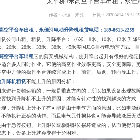
太平桥8米高空平台车出租，永佳
作者：小编 来源： 日期：2020/4/14 15:52:
高空平台车出租，永佳河电动升降机租赁电话：189-8613-2255
赁公司出租、租赁、升降平台：（6米、8米、10米、12米 升
4米、26米、28米、33米、38米、45米美国JLG自行电动剪刀
米高空平台车出租
它的剪叉机械结构，使升降台起升有很好的稳定
并适合多人同时作业。它使的高空作业效率更高，安全更保障。
在空中方便的操作平台连续完成上下、前进、后退、转向等工作
动升降机租赁
不能上升的原因分析：
用来进行货物运输的，一般是垂直方向的，所以如果设备出现故
先要找到升降机不上升的原因，才能有针对性的找到解决的方式
发现，升降机上升不了有可能是由于电气方面的原因，比如电源
机不能执行正确的动作。而且电气元件损坏也可能会导致液压无
是由于急停按钮、上升限位或极限限位损坏造成的，从而使得升
状态下，设备上升就会变得十分困难。