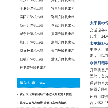
武汉升降机出租
黄石升降机出租
十堰升降机出租
宜昌升降机出租
襄阳升降机出租
鄂州升降机出租
太平桥8米
随州升降机出租
孝感升降机出租
众诚设备租
咸宁升降机出租
黄冈升降机出租
18米、2
荆门升降机出租
荆州升降机出租
太平桥8
围更大、
恩施升降机出租
天门升降机出租
走，可以
仙桃升降机出租
潜江升降机出租
永佳河电
神龙架升降机出租
升降机是
因此，首
最新动态
NEW
通过检查
使得升降
黄石大冶湖项目经二路进入路面施工阶段
还有可能
合，这种
落实人大代表建议 破解停车难点堵点