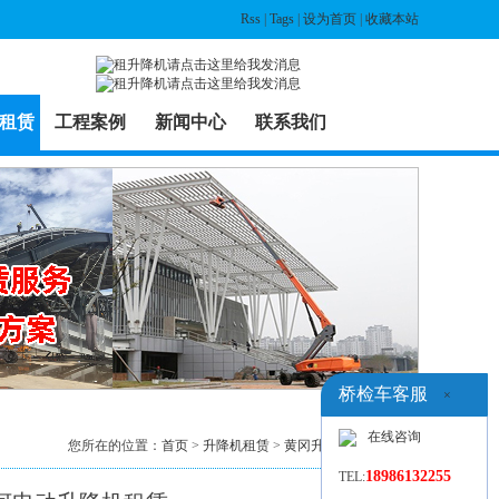
Rss
|
Tags
|
设为首页
|
收藏本站
租赁
工程案例
新闻中心
联系我们
桥检车客服
×
在线咨询
您所在的位置：
首页
>
升降机租赁
>
黄冈升降机出租
> 列表
18986132255
TEL: